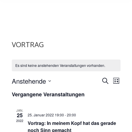
VORTRAG
Es sind keine anstehenden Veranstaltungen vorhanden.
Anstehende
VERANSTA
VERAN
Suche
Liste
Datum
ANSIC
SUCHE
Vergangene Veranstaltungen
wählen.
NAVIGA
UND
JAN.
25
25. Januar 2022 19:00
-
20:00
ANSICHTE
2022
Vortrag: In meinem Kopf hat das gerade
noch Sinn gemacht